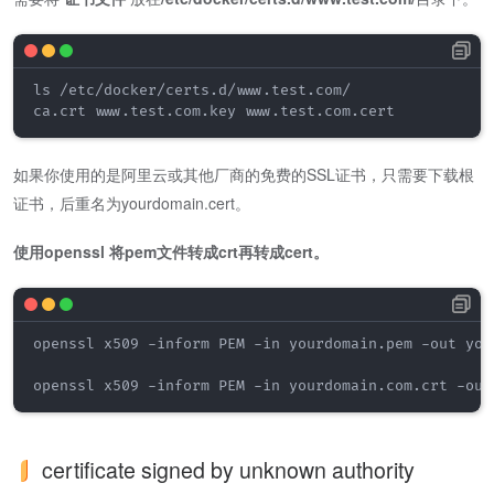
ls /etc/docker/certs.d/www.test.com/

ca.crt www.test.com.key www.test.com.cert
如果你使用的是阿里云或其他厂商的免费的SSL证书，只需要下载根
证书，后重名为yourdomain.cert。
使用openssl 将pem文件转成crt再转成cert。
openssl x509 -inform PEM -in yourdomain.pem -out your
openssl x509 -inform PEM -in yourdomain.com.crt -out
certificate signed by unknown authority