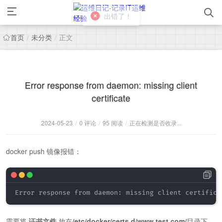
出错了！
首页
未分类
正文
/
/
Error response from daemon: missing client
certificate
2024-05-23
/
0 评论
/
95 阅读
/
正在检测是否收录...
docker push 镜像报错：
Error response from daemon: missing client certifica
需要将
证书文件
放在
/etc/docker/certs.d/www.test.com/
目录下。