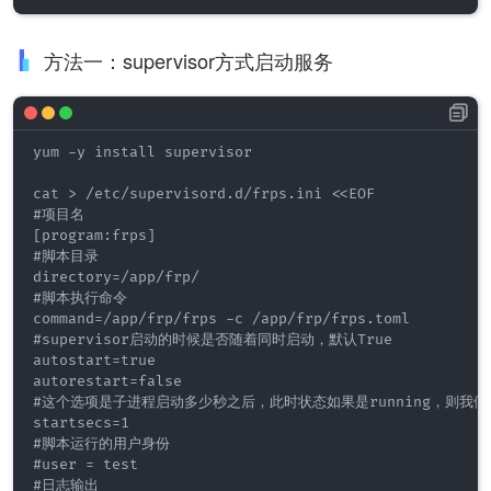
方法一：supervisor方式启动服务
yum -y install supervisor

cat > /etc/supervisord.d/frps.ini <<EOF

#项目名

[program:frps]

#脚本目录

directory=/app/frp/

#脚本执行命令

command=/app/frp/frps -c /app/frp/frps.toml

#supervisor启动的时候是否随着同时启动，默认True

autostart=true

autorestart=false

#这个选项是子进程启动多少秒之后，此时状态如果是running，则我们
startsecs=1

#脚本运行的用户身份 

#user = test

#日志输出 
