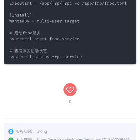
ExecStart = /app/frp/frpc -c /app/frp/frpc.toml

[Install]

WantedBy = multi-user.target

# 启动frpc服务

systemctl start frpc.service 

# 查看服务启动状态

systemctl status frpc.service 
0
版权归属：
xlong
本文链接：
https://www.kaixinok.com/archives/1713100925180