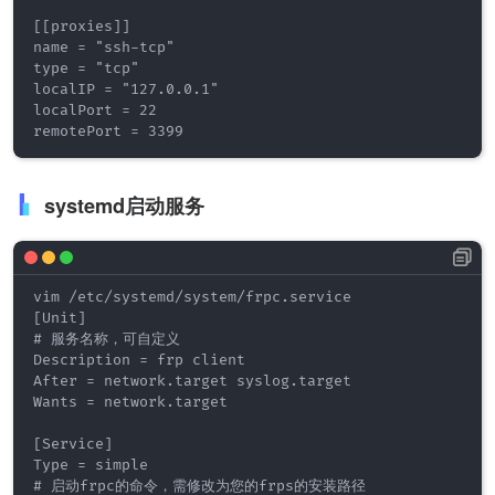
[[proxies]]

name = "ssh-tcp"

type = "tcp"

localIP = "127.0.0.1"

localPort = 22

systemd启动服务
vim /etc/systemd/system/frpc.service

[Unit]

# 服务名称，可自定义

Description = frp client

After = network.target syslog.target

Wants = network.target

[Service]

Type = simple

# 启动frpc的命令，需修改为您的frps的安装路径
