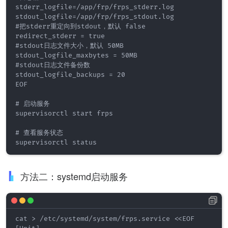
stderr_logfile=/app/frp/frps_stderr.log 

stdout_logfile=/app/frp/frps_stdout.log 

#把stderr重定向到stdout，默认 false

redirect_stderr = true

#stdout日志文件大小，默认 50MB

stdout_logfile_maxbytes = 50MB

#stdout日志文件备份数

stdout_logfile_backups = 20

EOF

# 启动服务

supervisorctl start frps

# 查看服务状态

supervisorctl status
方法二：systemd启动服务
cat > /etc/systemd/system/frps.service <<EOF
