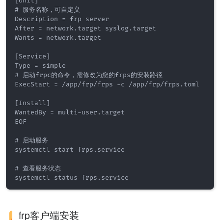
[Unit]

# 服务名称，可自定义

Description = frp server

After = network.target syslog.target

Wants = network.target

[Service]

Type = simple

# 启动frpc的命令，需修改为您的frps的安装路径

ExecStart = /app/frp/frps -c /app/frp/frps.toml

[Install]

WantedBy = multi-user.target

EOF

# 启动服务

systemctl start frps.service 

# 查看服务状态

systemctl status frps.service 
frp客户端安装