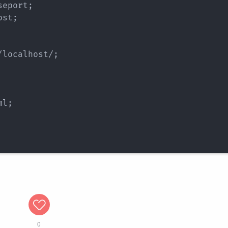
eport;

st;

localhost/;

l;

0