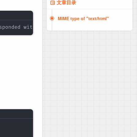
文章目录
MIME type of "text/html"
sponded with a MIME type of "text/html". Stri