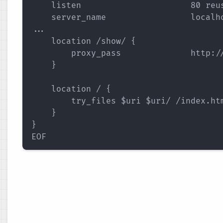
    listen                      80 reus
    server_name                 localho
...

    location /show/ {

        proxy_pass              http://
    }

    location / {

        try_files $uri $uri/ /index.htm
    }

}

EOF