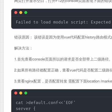
网页打开显示空白，打开F12的console页面发现下面的错
Failed to load module script: Expected
错误原因： 该错误是因为使用vue代码配置history路由模
解决方法：
1.首先查看console页面所以的请求是否全部带上二级路径
2.如果所有路径都配置正确，查看vue代码是否配置二级路径。 在 vite
3.查看nginx配置，是否配置转发 需配置下面location /market/
cat >default.conf<<'EOF'

server {
