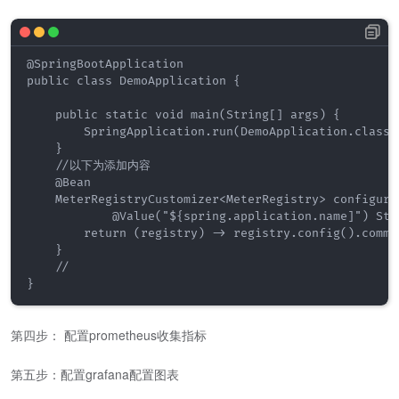
@SpringBootApplication

public class DemoApplication {

    public static void main(String[] args) {

        SpringApplication.run(DemoApplication.class, 
    }

    //以下为添加内容

    @Bean

    MeterRegistryCustomizer<MeterRegistry> configurer
            @Value("${spring.application.name]") Str
        return (registry) -> registry.config().commo
    }

    //

}
第四步： 配置prometheus收集指标
第五步：配置grafana配置图表