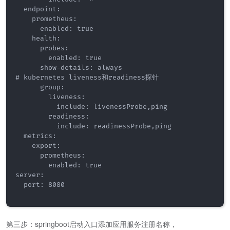
  endpoint:

    prometheus:

      enabled: true

    health:

      probes:

        enabled: true

      show-details: always

# kubernetes liveness和readiness探针

      group:

        liveness:

          include: livenessProbe,ping

        readiness:

          include: readinessProbe,ping

  metrics:

    export:

      prometheus:

        enabled: true

server:

  port: 8080

第三步：springboot启动入口添加应用服务注册名称，