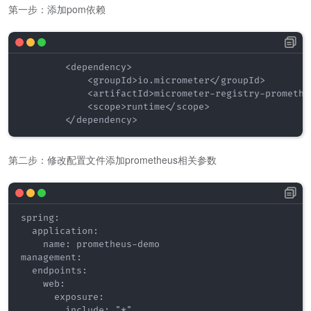
第一步：添加pom依赖
        <dependency>

            <groupId>io.micrometer</groupId>

            <artifactId>micrometer-registry-prometheu
            <scope>runtime</scope>

        </dependency>
第二步：修改配置文件添加prometheus相关参数
spring:

  application:

    name: prometheus-demo

management:

  endpoints:

    web:

      exposure:

        include: "*"
