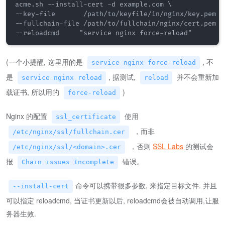
acme.sh --install-cert -d example.com \

--key-file       /path/to/keyfile/in/nginx/key.pem  \
--fullchain-file /path/to/fullchain/nginx/cert.pem \

--reloadcmd     "service nginx force-reload"
(一个小提醒, 这里用的是
, 不
service nginx force-reload
是
, 据测试,
并不会重新加
service nginx reload
reload
载证书, 所以用的
)
force-reload
Nginx 的配置
使用
ssl_certificate
，而非
/etc/nginx/ssl/fullchain.cer
，否则
SSL Labs
的测试会
/etc/nginx/ssl/<domain>.cer
报
错误。
Chain issues Incomplete
命令可以携带很多参数, 来指定目标文件. 并且
--install-cert
可以指定 reloadcmd, 当证书更新以后, reloadcmd会被自动调用,让服
务器生效.