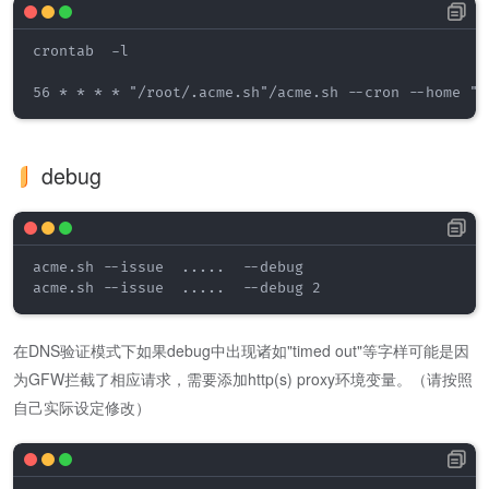
crontab  -l

56 * * * * "/root/.acme.sh"/acme.sh --cron --home "/
debug
acme.sh --issue  .....  --debug 

acme.sh --issue  .....  --debug 2
在DNS验证模式下如果debug中出现诸如"timed out"等字样可能是因
为GFW拦截了相应请求，需要添加http(s) proxy环境变量。（请按照
自己实际设定修改）